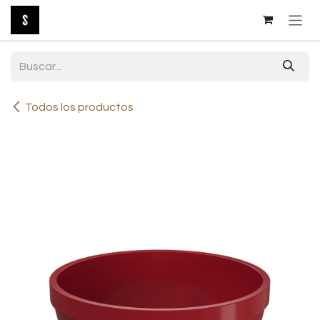
Ir al contenido
Todos los productos