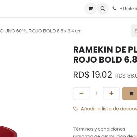
be
Cocina
Deportes
Hogar
Mesa
Muebles
Pregunt
+1 555-
O UNO 60ML ROJO BOLD 6.8 x 3.4 cm
RAMEKIN DE P
ROJO BOLD 6.8
RD$
19.02
RD$
38.
Añadir a lista de deseo
Términos y condiciones
Garantía de devolución de 