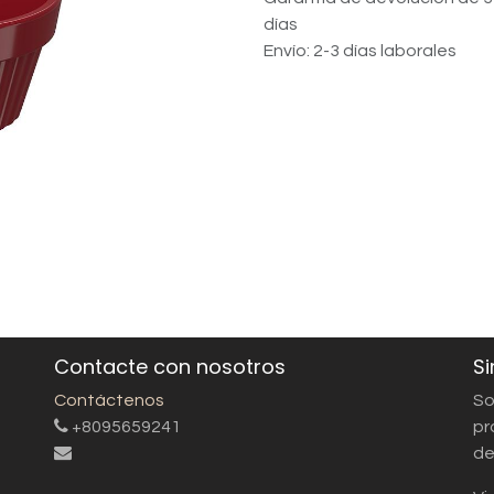
días
Envío: 2-3 días laborales
Contacte con nosotros
Si
Contáctenos
So
+8095659241
pr
de