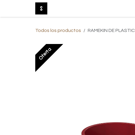
Ir al contenido
Tienda Online
Nuevo
Baño
Be
Todos los productos
RAMEKIN DE PLASTIC
Oferta