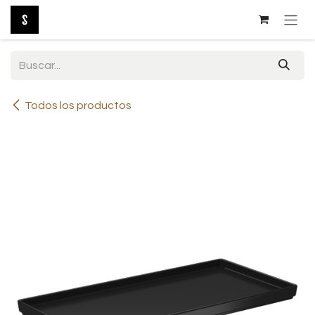
Ir al contenido
Todos los productos