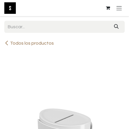
Ir al contenido
Todos los productos