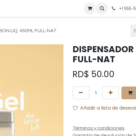
be
Cocina
Deportes
Hogar
Mesa
Muebles
Pregunt
+1 555-
ON LIQ. 450ML FULL-NAT
DISPENSADOR 
FULL-NAT
RD$
50.00
Añadir a lista de deseo
Términos y condiciones
Garantía de devolución de 