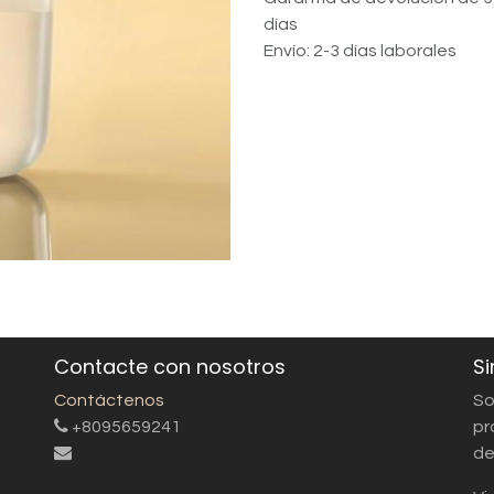
días
Envío: 2-3 días laborales
Contacte con nosotros
Si
Contáctenos
So
+8095659241
pr
de