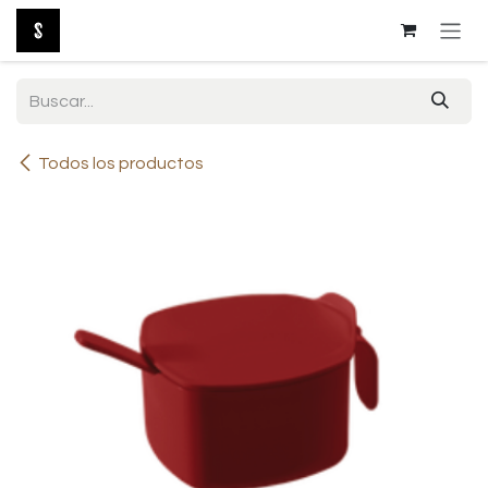
Ir al contenido
Todos los productos