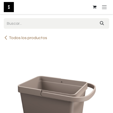
Ir al contenido
Todos los productos