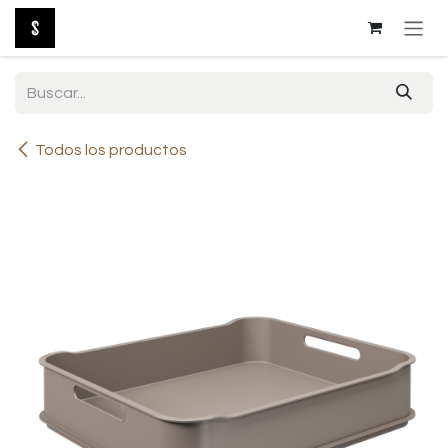
Ir al contenido
Todos los productos