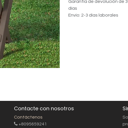
Garantía de devolución de 
días
Envío: 2-3 días laborales
Contacte con nosotros
Si
Contáctenos
So
+8095659241
pr