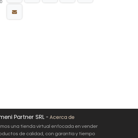
30
meni Partner SRL
-
Acerca de
mos una tienda virtual enfocada en vender
oductos de calidad, con garantía y tiempo