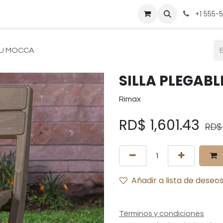
be
Cocina
Deportes
Hogar
Mesa
Muebles
Pregunt
+1 555-
RU MOCCA
SILLA PLEGAB
Rimax
RD$
1,601.43
RD
Añadir a lista de deseo
Términos y condiciones