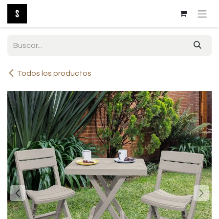
Ir al contenido
Todos los productos