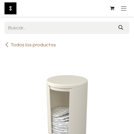
Ir al contenido
Todos los productos