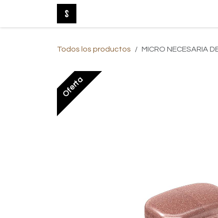
Ir al contenido
Tienda Online
Nuevo
Baño
Be
Todos los productos
MICRO NECESARIA DE
Oferta