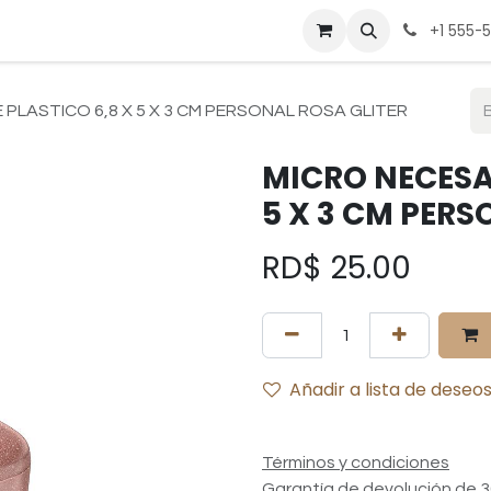
be
Cocina
Deportes
Hogar
Mesa
Muebles
Pregunt
+1 555-
 PLASTICO 6,8 X 5 X 3 CM PERSONAL ROSA GLITER
MICRO NECESAR
5 X 3 CM PERS
RD$
25.00
Añadir a lista de deseo
Términos y condiciones
Garantía de devolución de 