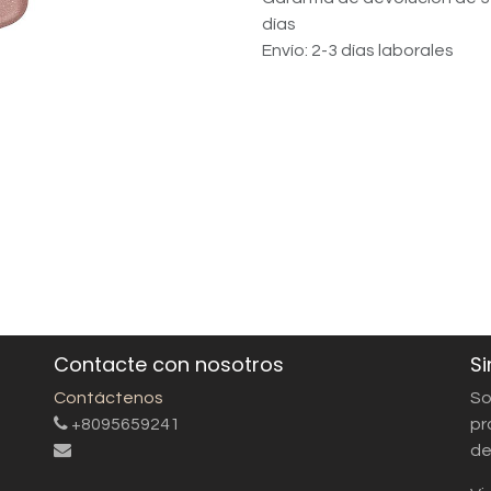
días
Envío: 2-3 días laborales
Contacte con nosotros
Si
Contáctenos
So
+8095659241
pr
de