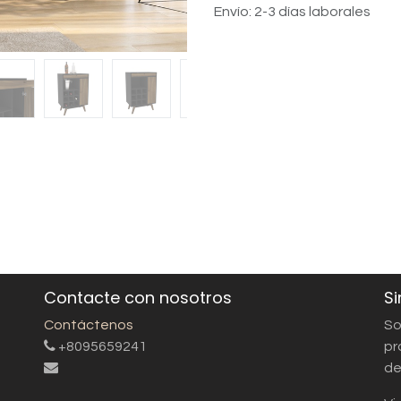
Envío: 2-3 días laborales
Contacte con nosotros
Si
Contáctenos
So
+8095659241
pr
de