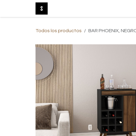
Ir al contenido
Tienda Online
Nuevo
Baño
Be
Todos los productos
BAR PHOENIX, NEGR