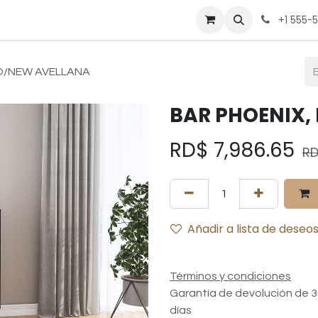
be
Cocina
Deportes
Hogar
Mesa
Muebles
Pregunt
+1 555-
O/NEW AVELLANA
BAR PHOENIX,
RD$
7,986.65
R
Añadir a lista de deseo
Términos y condiciones
Garantía de devolución de 
días