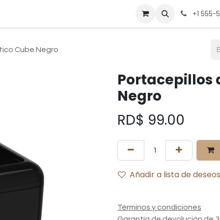
be
Cocina
Deportes
Hogar
Mesa
Muebles
Pregunt
+1 555-
stico Cube Negro
Portacepillos 
Negro
RD$
99.00
Añadir a lista de deseo
Términos y condiciones
Garantía de devolución de 