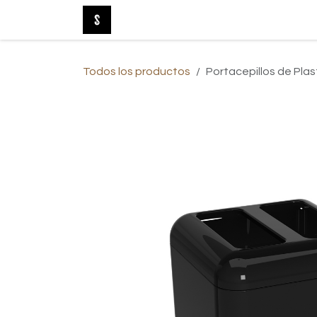
Ir al contenido
Tienda Online
Nuevo
Baño
Be
Todos los productos
Portacepillos de Pla