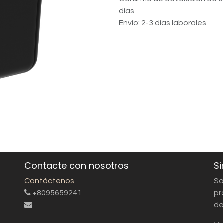
días
Envío: 2-3 días laborales
Contacte con nosotros
Si
Contáctenos
So
+8095659241
pr
de