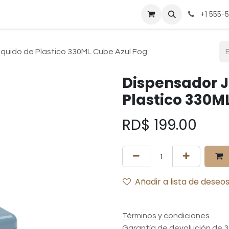
be
Cocina
Deportes
Hogar
Mesa
Muebles
Pregunt
+1 555-
quido de Plastico 330ML Cube Azul Fog
Dispensador J
Plastico 330M
RD$
199.00
Añadir a lista de deseo
Términos y condiciones
Garantía de devolución de 