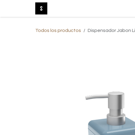
Ir al contenido
Tienda Online
Nuevo
Baño
Be
Todos los productos
Dispensador Jabon Li