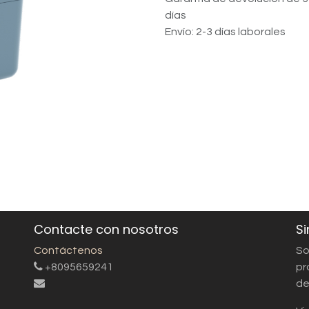
días
Envío: 2-3 días laborales
Contacte con nosotros
Si
Contáctenos
So
+8095659241
pr
de