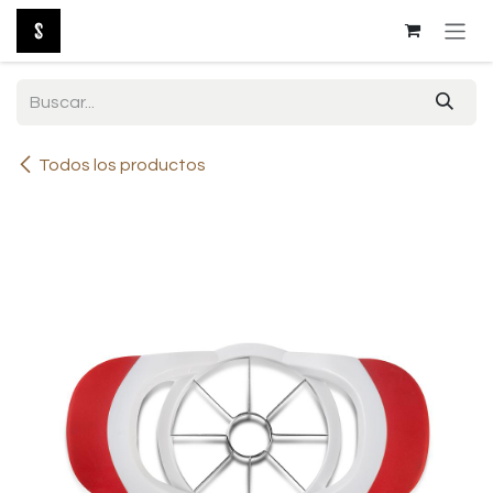
Ir al contenido
Todos los productos