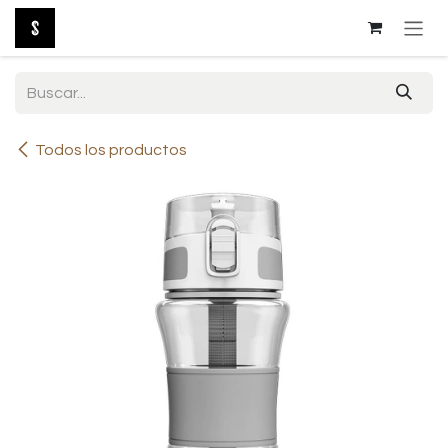
Ir al contenido
Todos los productos