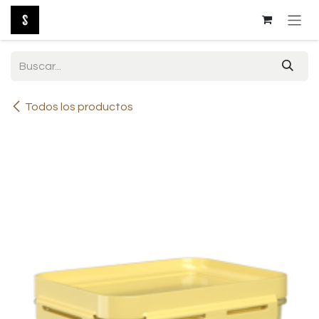
Ir al contenido
Todos los productos