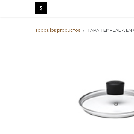
Ir al contenido
Tienda Online
Nuevo
Baño
Be
Todos los productos
TAPA TEMPLADA EN V