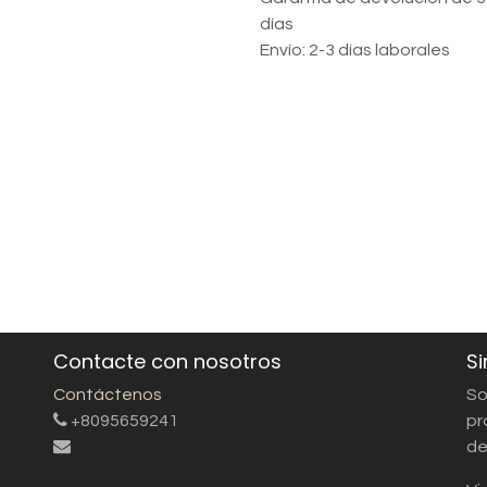
días
Envío: 2-3 días laborales
Contacte con nosotros
Si
Contáctenos
So
+8095659241
pr
de