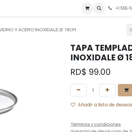
be
Cocina
Deportes
Hogar
Mesa
Muebles
Pregunt
+1 555-
IDRIO Y ACERO INOXIDALE Ø 18CM
TAPA TEMPLAD
INOXIDALE Ø 
RD$
99.00
Añadir a lista de deseo
Términos y condiciones
Garantía de devolución de 