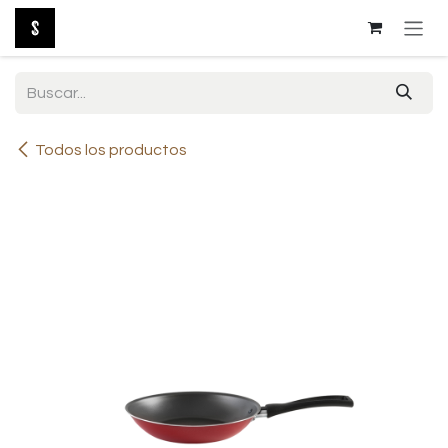
Ir al contenido
Todos los productos