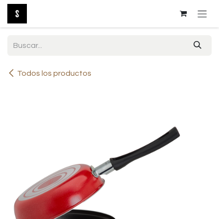
Ir al contenido
Todos los productos