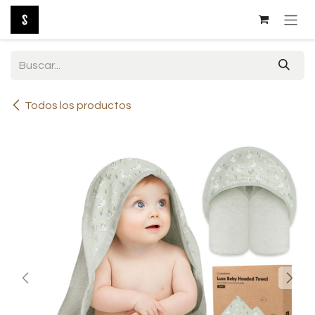
Ir al contenido
Todos los productos