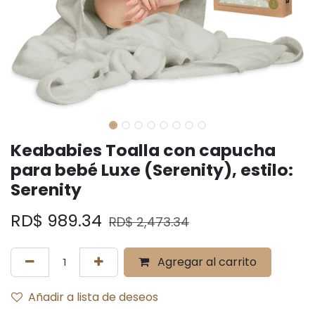
Keababies Toalla con capucha
para bebé Luxe (Serenity), estilo:
Serenity
RD$
989.34
RD$
2,473.34
Agregar al carrito
Añadir a lista de deseos