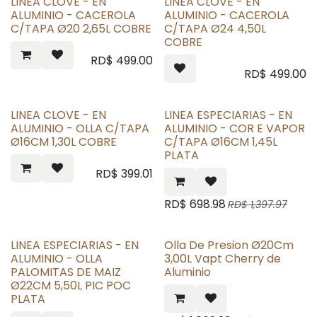
LINEA CLOVE - EN
LINEA CLOVE - EN
ALUMINIO - CACEROLA
ALUMINIO - CACEROLA
C/TAPA Ø20 2,65L COBRE
C/TAPA Ø24 4,50L
COBRE
RD$
499.00
RD$
499.00
LINEA CLOVE - EN
LINEA ESPECIARIAS - EN
ALUMINIO - OLLA C/TAPA
ALUMINIO - COR E VAPOR
Ø16CM 1,30L COBRE
C/TAPA Ø16CM 1,45L
PLATA
RD$
399.01
RD$
698.98
RD$
1,397.97
LINEA ESPECIARIAS - EN
Olla De Presion Ø20Cm
ALUMINIO - OLLA
3,00L Vapt Cherry de
PALOMITAS DE MAIZ
Aluminio
Ø22CM 5,50L PIC POC
PLATA