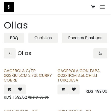
Ir al contenido
Ollas
BBQ
Cuchillos
Envases Plasticos
Ollas
CACEROLA C/TP
CACEROLA CON TAPA
Ø22X10,5CM 3,70L CURRY
Ø22X11CM 3,5L CHILLI
COBRE
TURQUESA
RD$
499.00
RD$
1,592.82
RD$
3,185.65