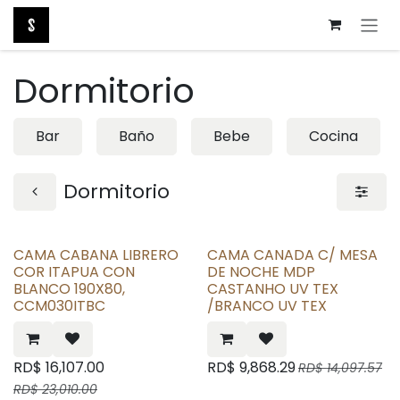
Ir al contenido
Dormitorio
Bar
Baño
Bebe
Cocina
Dormitorio
CAMA CABANA LIBRERO
CAMA CANADA C/ MESA
COR ITAPUA CON
DE NOCHE MDP
BLANCO 190X80,
CASTANHO UV TEX
CCM030ITBC
/BRANCO UV TEX
RD$
16,107.00
RD$
9,868.29
RD$
14,097.57
RD$
23,010.00