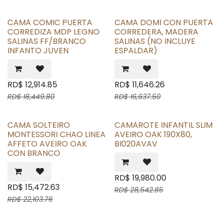
CAMA COMIC PUERTA
CAMA DOMI CON PUERTA
CORREDIZA MDP LEGNO
CORREDERA, MADERA
SALINAS FF/BRANCO
SALINAS (NO INCLUYE
INFANTO JUVEN
ESPALDAR)
RD$
12,914.85
RD$
11,646.26
RD$
18,449.80
RD$
16,637.50
CAMA SOLTEIRO
CAMAROTE INFANTIL SLIM
MONTESSORI CHAO LINEA
AVEIRO OAK 190X80,
AFFETO AVEIRO OAK
BI020AVAV
CON BRANCO
RD$
19,980.00
RD$
15,472.63
RD$
28,542.85
RD$
22,103.76