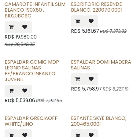
CAMAROTE INFANTIL SLIM
ESCRITORIO RESENDE
BLANCO 190X80 ,
BLANCO, 220070.0001
BI020BCBC
RD$
5,161.67
RD$
7,373.82
RD$
19,980.00
RD$
28,542.85
ESPALDAR COMIC MDP
ESPALDAR DOMI MADERA
LEGNO SALINAS
SALINAS
FF/BRANCO INFANTO
JUVENIL
RD$
5,758.97
RD$
8,227.10
RD$
5,539.06
RD$
7,912.95
ESPALDAR GRECIAOFF
ESTANTE SKYE BLANCO,
WHITE/LINO
200465.0001