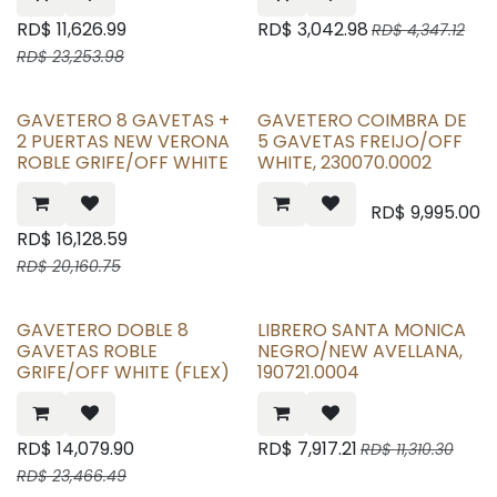
RD$
11,626.99
RD$
3,042.98
RD$
4,347.12
RD$
23,253.98
GAVETERO 8 GAVETAS +
GAVETERO COIMBRA DE
2 PUERTAS NEW VERONA
5 GAVETAS FREIJO/OFF
ROBLE GRIFE/OFF WHITE
WHITE, 230070.0002
RD$
9,995.00
RD$
16,128.59
RD$
20,160.75
GAVETERO DOBLE 8
LIBRERO SANTA MONICA
GAVETAS ROBLE
NEGRO/NEW AVELLANA,
GRIFE/OFF WHITE (FLEX)
190721.0004
RD$
14,079.90
RD$
7,917.21
RD$
11,310.30
RD$
23,466.49