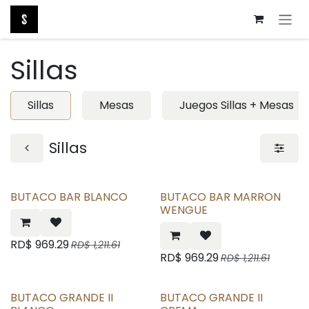
Ir al contenido
Sillas
Sillas
Mesas
Juegos Sillas + Mesas
Sillas
BUTACO BAR BLANCO
BUTACO BAR MARRON
WENGUE
RD$
969.29
RD$
1,211.61
RD$
969.29
RD$
1,211.61
BUTACO GRANDE II
BUTACO GRANDE II